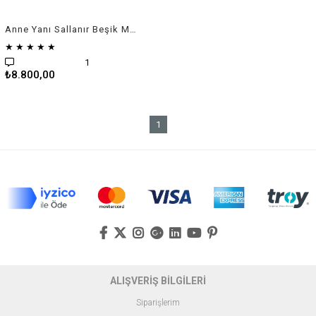
Anne Yanı Sallanır Beşik Metal Hamak Sepet Beşik
★
★
★
★
★
1
₺8.800,00
1
ALIŞVERİŞ BİLGİLERİ
Siparişlerim