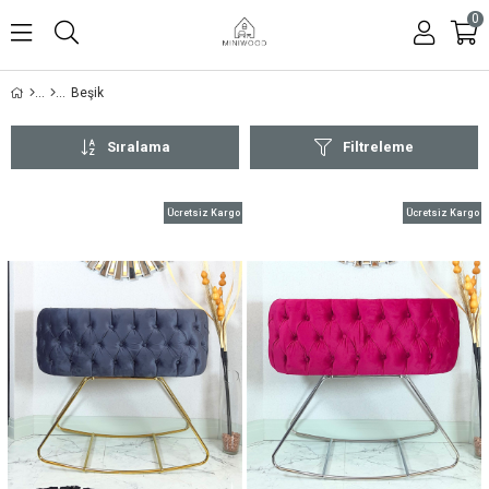
0
Beşik
Sıralama
Filtreleme
Ücretsiz Kargo
Ücretsiz Kargo