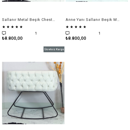
Sallanır Metal Beşik Chester Sepet Beşik
Anne Yanı Sallanır Beşik Metal Kapitone Sepet Beşik
★
★
★
★
★
★
★
★
★
★
1
1
₺8.800,00
₺8.800,00
Ücretsiz Kargo