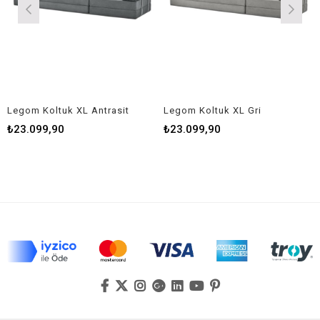
egom Koltuk XL Antrasit
Legom Koltuk XL Gri
Leg
23.099,90
₺23.099,90
₺2