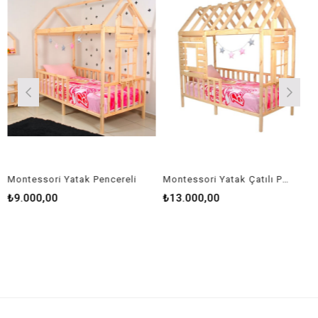
ontessori Yatak Pencereli
Montessori Yatak Çatılı Pencereli
9.000,00
₺13.000,00
₺1