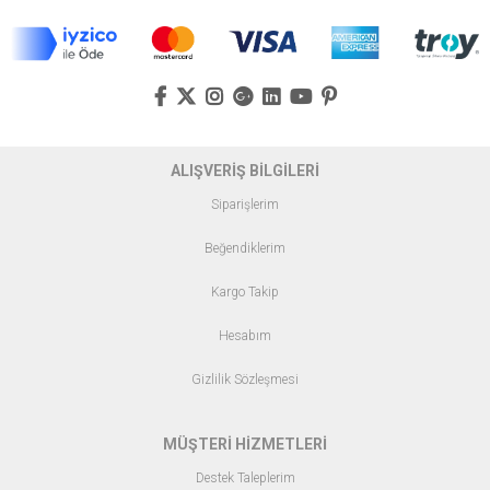
ALIŞVERİŞ BİLGİLERİ
Siparişlerim
Beğendiklerim
Kargo Takip
Hesabım
Gizlilik Sözleşmesi
MÜŞTERİ HİZMETLERİ
Destek Taleplerim