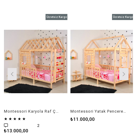
Ücretsiz Kargo
Ücretsiz Kargo
Montessori Karyola Raf Çatılı Menekşe
Montessori Yatak Pencereli Çocuk Odası
★
★
★
★
★
₺11.000,00
2
₺13.000,00