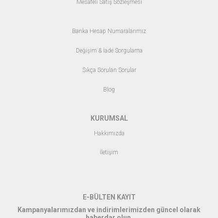
Mesafeli Satış Sözleşmesi
Banka Hesap Numaralarımız
Değişim & İade Sorgulama
Sıkça Sorulan Sorular
Blo
g
KURUMSAL
Hakkımızda
İletişim
E-BÜLTEN KAYIT
Kampanyalarımızdan ve indirimlerimizden güncel olarak
haberdar olun.