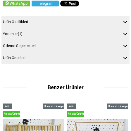
WhatsApp
Telegram
Ürün Özellikleri
Yorumlar
(1)
Ödeme Seçenekleri
Ürün Önerileri
Benzer Ürünler
ni
Yeni
Ücretsiz Kargo
Ücretsiz Kargo
ün
Ürün
sat Ürünü
Fırsat Ürünü