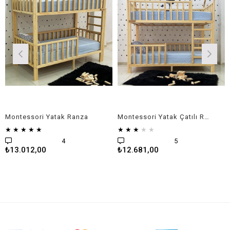
ntessori Yatak Ranza
Montessori Yatak Çatılı Ranza
★
★
★
★
★
★
★
★
★
₺22
4
5
3.012,00
₺12.681,00