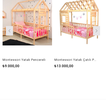
ontessori Yatak Pencereli
Montessori Yatak Çatılı Pencereli
9.000,00
₺13.000,00
₺1