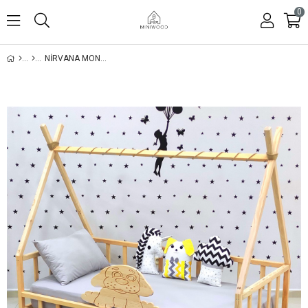
0
NIRVANA MONTESSORI YATAK KÖPÜŞ ÇOCUK KARYOLA