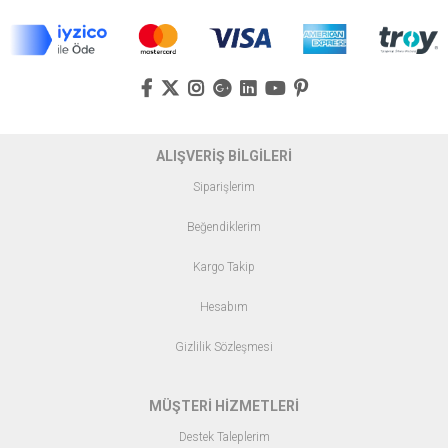
ALIŞVERİŞ BİLGİLERİ
Siparişlerim
Beğendiklerim
Kargo Takip
Hesabım
Gizlilik Sözleşmesi
MÜŞTERİ HİZMETLERİ
Destek Taleplerim