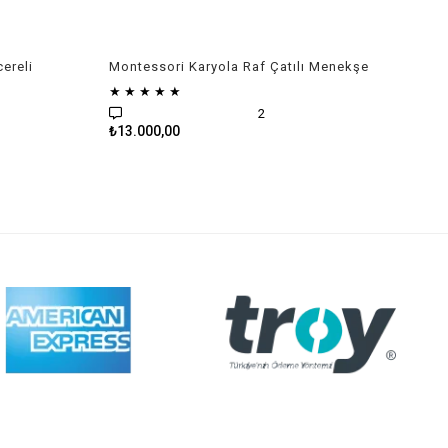
ereli
Montessori Karyola Raf Çatılı Menekşe
★
★
★
★
★
2
₺13.000,00