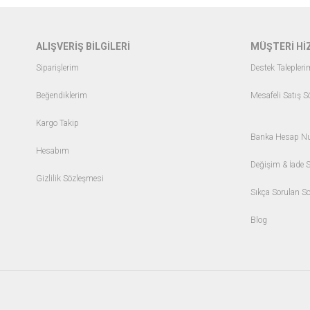
ALIŞVERİŞ BİLGİLERİ
MÜŞTERİ Hİ
Siparişlerim
Destek Talepleri
Beğendiklerim
Mesafeli Satış 
Kargo Takip
Banka Hesap Nu
Hesabım
Değişim & İade 
Gizlilik Sözleşmesi
Sıkça Sorulan So
Blo
g