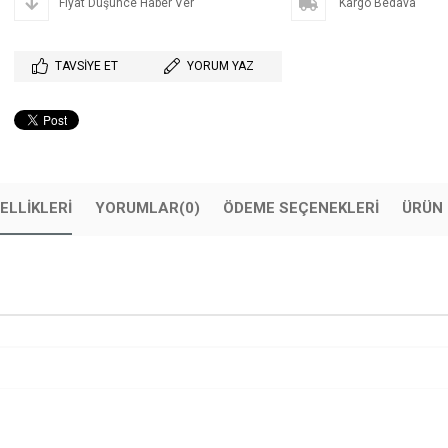
Fiyat Düşünce Haber Ver
Kargo Bedava
TAVSIYE ET
YORUM YAZ
ELLIKLERI
YORUMLAR
(0)
ÖDEME SEÇENEKLERI
ÜRÜN 