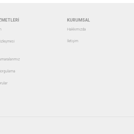
ZMETLERİ
KURUMSAL
m
Hakkımızda
İletişim
Sözleşmesi
maralarımız
Sorgulama
rular